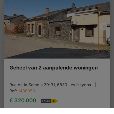
Geheel van 2 aanpalende woningen
Rue de la Semois 29-31, 6830 Les Hayons
   |   
Ref
: 
1438050
€ 320.000