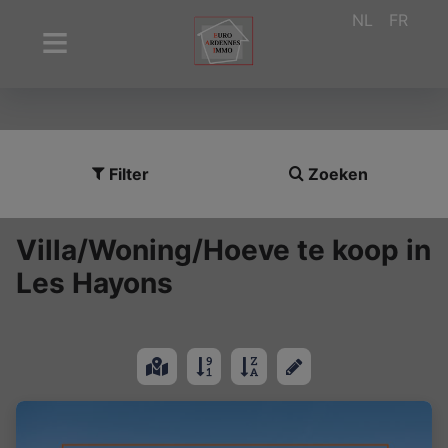
NL
FR
Filter
Zoeken
Villa/Woning/Hoeve te koop in
Les Hayons