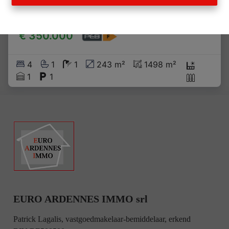
Rue de la Semois 61, 6830 Les Hayons
   |   
Ref
: 
1438035
€ 350.000
4
1
1
243 m²
1498 m²
1
1
EURO ARDENNES IMMO srl
Patrick Lagalis, vastgoedmakelaar-bemiddelaar, erkend