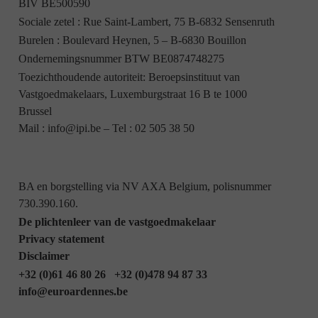
BIV BE500590
Sociale zetel : Rue Saint-Lambert, 75 B-6832 Sensenruth
Burelen : Boulevard Heynen, 5 – B-6830 Bouillon
Ondernemingsnummer BTW BE0874748275
Toezichthoudende autoriteit: Beroepsinstituut van
Vastgoedmakelaars, Luxemburgstraat 16 B te 1000
Brussel
Mail :
info@ipi.be
– Tel :
02 505 38 50
BA en borgstelling via NV AXA Belgium, polisnummer
730.390.160.
De plichtenleer van de vastgoedmakelaar
Privacy statement
Disclaimer
+32 (0)61 46 80 26
+32 (0)478 94 87 33
info@euroardennes.be