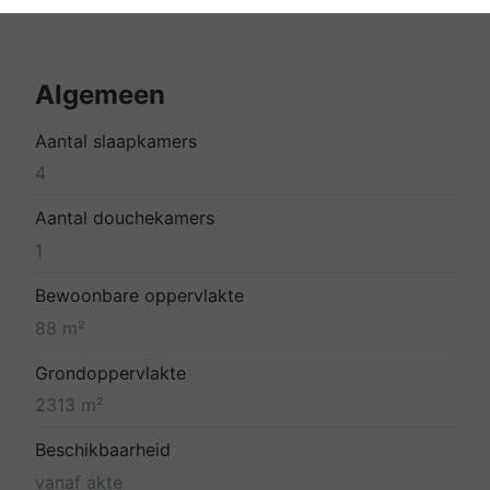
Algemeen
Aantal slaapkamers
4
Aantal douchekamers
1
Bewoonbare oppervlakte
88 m²
Grondoppervlakte
2313 m²
Beschikbaarheid
vanaf akte