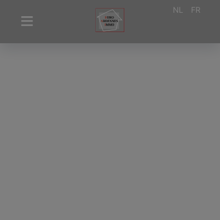
NL
FR