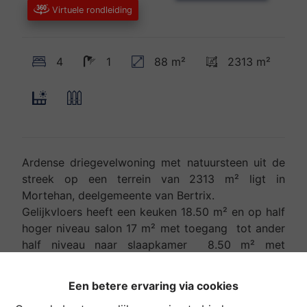
Virtuele rondleiding
4
1
88 m²
2313 m²
Ardense driegevelwoning met natuursteen uit de
streek op een terrein van 2313 m² ligt in
Mortehan, deelgemeente van Bertrix.
Gelijkvloers heeft een keuken 18.50 m² en op half
hoger niveau salon 17 m² met toegang tot ander
half niveau naar slaapkamer 8.50 m² met
wastafel en aparte wc en tot slaapkamer 15 m²
met stortbad en wastafel in een hoek .
Een betere ervaring via cookies
Eerste verdieping met slaapkamer 9 m²,