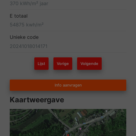
370 kWh/m² jaar
E totaal
54875 kwh/m²
Unieke code
20241018014171
Lijst
Vorige
Volgende
Info aanvragen
Kaartweergave