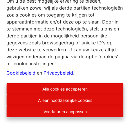
Om u de best mogelijke ervaring te bieden,
bergruimte 2 m² en aparte wc.
gebruiken zowel wij als derde partijen technologieën
Op het bovenste half niveau, slaapkamer 16 m².
zoals cookies om toegang te krijgen tot
Beneden kelder 19 m², op hoger half niveau, met
apparaatinformatie en/of deze op te slaan. Door in
toegang van buitenaf, stookruimte 11 m².
te stemmen met deze technologieën, stelt u ons en
Dak van de woning natuurlijke en kunstleien,
derde partijen in de mogelijkheid persoonlijke
ramen pvc dubbele beglazing, centrale
gegevens zoals browsegedrag of unieke ID's op
verwarming met stookolie, open haard in salon,
deze website te verwerken. U kan uw keuze altijd
elektriciteit met dagteller, moet aangepast worden
wijzigen onderaan de pagina via de optie 'cookies'
aan de huidige normen, telefoon- en kabeltelevisie
of 'cookie instellingen'.
aansluitingen.
Deze aangename, typische Ardense
Cookiebeleid
en
Privacybeleid
.
driegevelwoning, ligt op een groot glooiend
terrein aan de rand van het ''Ruisseau de la
Alle cookies accepteren
Madeleine'', dichtbij de Semois en aan de ingang
van dit charmante dorpje gewiegd door de rivier
Alleen noodzakelijke cookies
en omgeven door bossen.
Voorkeuren aanpassen