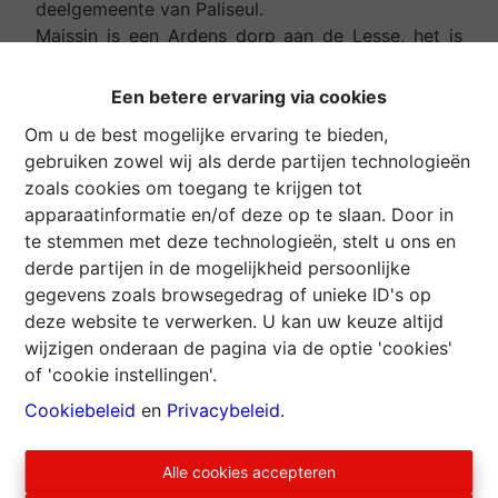
deelgemeente van Paliseul.
Maissin is een Ardens dorp aan de Lesse, het is
een ideaal startpunt voor wandel liefhebbers.
Gelijkvloers heeft een eetzaal 28 m² met 17
Een betere ervaring via cookies
zitplaatsen, keuken 11 m² met apparatuur voor
Om u de best mogelijke ervaring te bieden,
frietuur, 2 bergruimtes 11 en 2,50 m², stookruimte
gebruiken zowel wij als derde partijen technologieën
7 m² en wc.
zoals cookies om toegang te krijgen tot
De verdieping heeft 2 bewoonbare kamers van elk
apparaatinformatie en/of deze op te slaan. Door in
12 m², hal 9 m² met aparte wc en inrichtbare
te stemmen met deze technologieën, stelt u ons en
zolder 25 m².
derde partijen in de mogelijkheid persoonlijke
Onder het dak, kleine zolder die niet omgebouwd
gegevens zoals browsegedrag of unieke ID's op
kan worden 23 m².
deze website te verwerken. U kan uw keuze altijd
Dakpannen, ramen dubbele beglazing pvc,
wijzigen onderaan de pagina via de optie 'cookies'
centrale verwarming met stookolie, elektriciteit
of 'cookie instellingen'.
met dagteller en geldig attest.
Deze frituur wordt verkocht met de apparatuur en
Cookiebeleid
en
Privacybeleid
.
het meubilair, en geniet van alle benodigde
vergunningen voor de uitbating.
Alle cookies accepteren