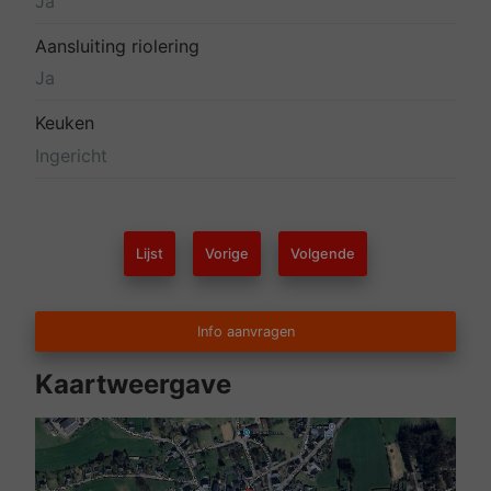
Ja
Aansluiting riolering
Ja
Keuken
Ingericht
Lijst
Vorige
Volgende
Info aanvragen
Kaartweergave