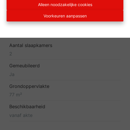
Alleen noodzakelijke cookies
Voorkeuren aanpassen
Algemeen
Aantal slaapkamers
2
Gemeubileerd
Ja
Grondoppervlakte
77 m²
Beschikbaarheid
vanaf akte