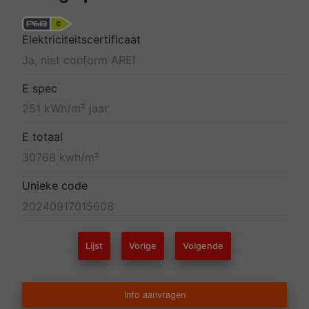
Elektriciteitscertificaat
Ja, niet conform AREI
E spec
251 kWh/m² jaar
E totaal
30768 kwh/m²
Unieke code
20240917015608
Lijst
Vorige
Volgende
Info aanvragen