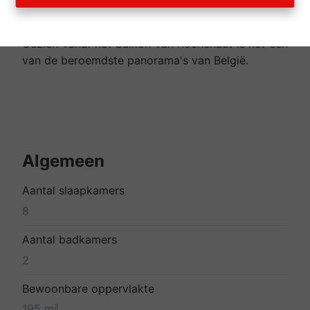
groene omgeving, in het midden van een lus van
de Semois omgeven door beboste bergkammen.
Gezien vanaf het balkon van Rochehaut is het een
van de beroemdste panorama's van België.
Algemeen
Aantal slaapkamers
8
Aantal badkamers
2
Bewoonbare oppervlakte
195 m²