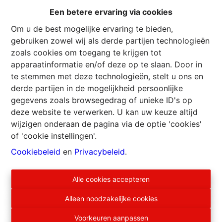
heeft nachthal 6.50 m² en 4 slaapkamers 8-9-10-
Een betere ervaring via cookies
11.50 m².
Rechterdeel, gelijkvloers heeft living en
Om u de best mogelijke ervaring te bieden,
hoekkeuken 31 m², badkamer 6.50 m² met wc en
gebruiken zowel wij als derde partijen technologieën
hal 6.50 m² met toegang tot de eerste
zoals cookies om toegang te krijgen tot
verdieping, deze heeft nachthal 6.50 m² en 4
apparaatinformatie en/of deze op te slaan. Door in
slaapkamers 10-11-13-13.50 m².
te stemmen met deze technologieën, stelt u ons en
Dak in betonnen dakpannen, ramen pvc
derde partijen in de mogelijkheid persoonlijke
driedubbele beglazing, verwarming met
gegevens zoals browsegedrag of unieke ID's op
pelletkachel in het rechterdeel en houten inzetstuk
deze website te verwerken. U kan uw keuze altijd
in het linkerdeel, aparte elektrische installaties
wijzigen onderaan de pagina via de optie 'cookies'
met dagtellers die in overeenstemming moeten
of 'cookie instellingen'.
worden gebracht met de huidige normen,
Cookiebeleid
en
Privacybeleid
.
elektrische warmwaterketels, tv- en
telefoonaansluitingen.
Alle cookies accepteren
In een ideale omgeving voor natuurliefhebbers,
was dit Ardense dorp ooit beroemd om zijn
Alleen noodzakelijke cookies
tabaksplantages en droogschuren die nog steeds
te zien zijn, het is genesteld in een uitzonderlijke
Voorkeuren aanpassen