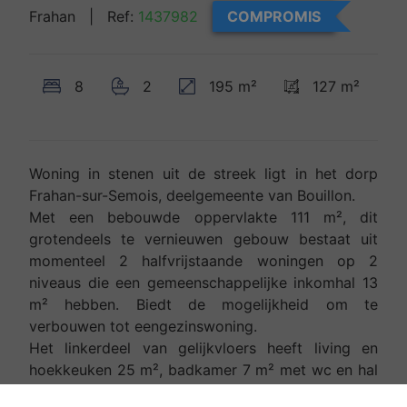
Frahan
| Ref:
1437982
COMPROMIS
8
2
195 m²
127 m²
Woning in stenen uit de streek ligt in het dorp
Frahan-sur-Semois, deelgemeente van Bouillon.
Met een bebouwde oppervlakte 111 m², dit
grotendeels te vernieuwen gebouw bestaat uit
momenteel 2 halfvrijstaande woningen op 2
niveaus die een gemeenschappelijke inkomhal 13
m² hebben. Biedt de mogelijkheid om te
verbouwen tot eengezinswoning.
Het linkerdeel van gelijkvloers heeft living en
hoekkeuken 25 m², badkamer 7 m² met wc en hal
6 m² met toegang tot de eerste verdieping, deze