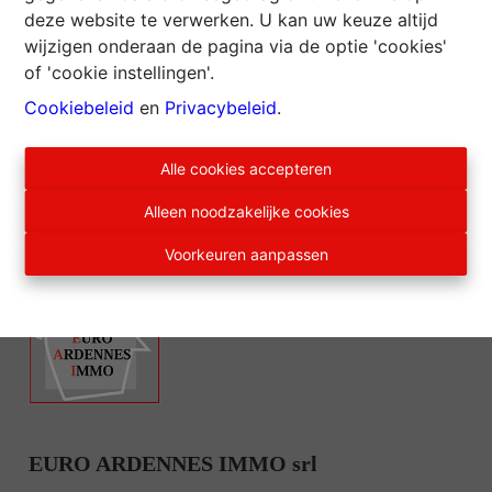
Uw immo-kantoor Waals-Brabant - Brussel:
0478/
deze website te verwerken. U kan uw keuze altijd
78.72.72
-
info@goimmobilier.be
wijzigen onderaan de pagina via de optie 'cookies'
of 'cookie instellingen'.
Uw Immo-kantoor Namen - Henegouwen:
0479 /
Cookiebeleid
en
Privacybeleid
.
20.19.19
-
namur@goimmobilier.be
Houd jezelf niet voor de gek!
Alle cookies accepteren
Alleen noodzakelijke cookies
Voorkeuren aanpassen
EURO ARDENNES IMMO srl