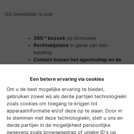
GO Immobilier is ook:
360 ° bezoek
op Immoweb
Rechtsbijstand
in geval van niet-
betaling
Contact tussen het agentschap en de
huurder
tijdens de hele huurperiode
(gratis interventie voor kleine reparaties)
Een betere ervaring via cookies
Gratis verhuur in geval van vertrek
van
de huurder binnen het jaar
Om u de best mogelijke ervaring te bieden,
Plaatsbeschrijving
op aanvraag
gebruiken zowel wij als derde partijen technologieën
zoals cookies om toegang te krijgen tot
apparaatinformatie en/of deze op te slaan. Door in
te stemmen met deze technologieën, stelt u ons en
We bieden ook een aanvullende geïndividualiseerde
derde partijen in de mogelijkheid persoonlijke
dienstverlening!
gegevens zoals browsegedrag of unieke ID's op