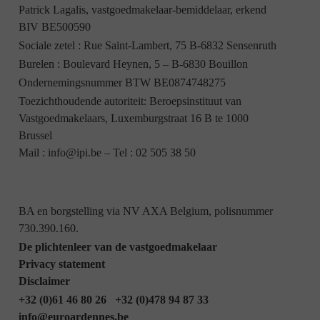
Patrick Lagalis, vastgoedmakelaar-bemiddelaar, erkend
BIV BE500590
Sociale zetel : Rue Saint-Lambert, 75 B-6832 Sensenruth
Burelen : Boulevard Heynen, 5 – B-6830 Bouillon
Ondernemingsnummer BTW BE0874748275
Toezichthoudende autoriteit: Beroepsinstituut van
Vastgoedmakelaars, Luxemburgstraat 16 B te 1000
Brussel
Mail :
info@ipi.be
– Tel :
02 505 38 50
BA en borgstelling via NV AXA Belgium, polisnummer
730.390.160.
De plichtenleer van de vastgoedmakelaar
Privacy statement
Disclaimer
+32 (0)61 46 80 26
+32 (0)478 94 87 33
info@euroardennes.be