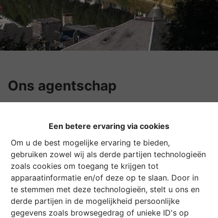
Ons agentschap
Ideaal gelegen in het stadcentrum van Bouillon, parel
Een betere ervaring via cookies
van de vallei van de Semois, in het hart van onze
Om u de best mogelijke ervaring te bieden,
mooie Ardennen, bieden wij u met de grootste eerbied
gebruiken zowel wij als derde partijen technologieën
voor iedereen, een meertalige dienst aan voor
zoals cookies om toegang te krijgen tot
transacties van onroerend goed.
apparaatinformatie en/of deze op te slaan. Door in
Ons bestendig doel is u een klare en doorzichtige
te stemmen met deze technologieën, stelt u ons en
kwaliteitsdienst aan te bieden :
derde partijen in de mogelijkheid persoonlijke
gegevens zoals browsegedrag of unieke ID's op