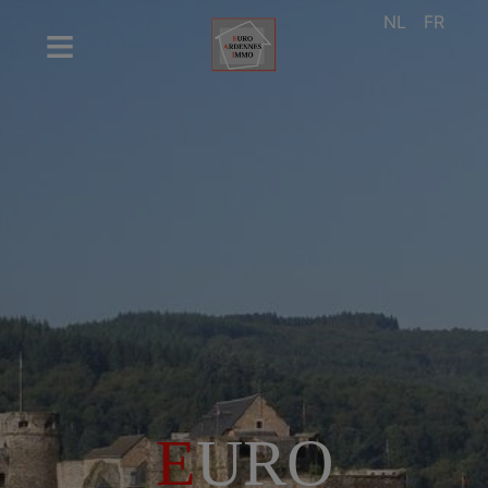
NL
FR
E
URO