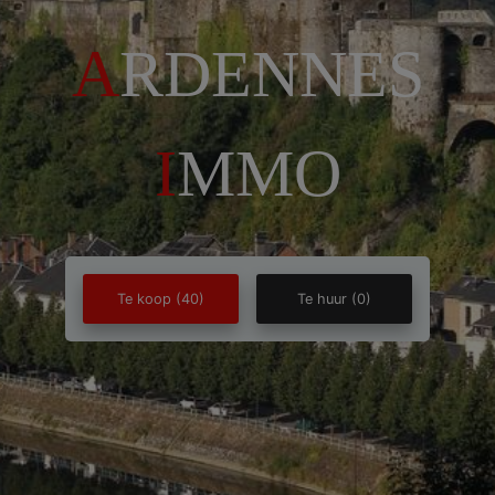
A
RDENNES
I
MMO
Te koop
(40)
Te huur
(0)