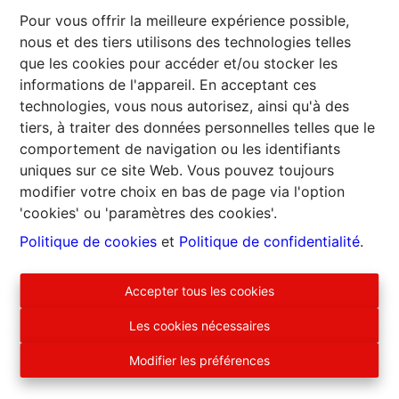
Pour vous offrir la meilleure expérience possible,
nous et des tiers utilisons des technologies telles
que les cookies pour accéder et/ou stocker les
informations de l'appareil. En acceptant ces
technologies, vous nous autorisez, ainsi qu'à des
tiers, à traiter des données personnelles telles que le
comportement de navigation ou les identifiants
uniques sur ce site Web. Vous pouvez toujours
modifier votre choix en bas de page via l'option
'cookies' ou 'paramètres des cookies'.
Politique de cookies
et
Politique de confidentialité
.
EURO ARDENNES IMMO srl
Accepter tous les cookies
Patrick Lagalis, agent immobilier intermédiaire, agréé IPI
Les cookies nécessaires
BE500590
Siège social : Rue Saint-Lambert, 75 B-6832 Sensenruth
Modifier les préférences
Bureaux : Boulevard Heynen, 5 - 6830 Bouillon
N° d’entreprise TVA BE0874748275