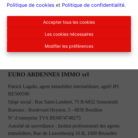
3
1
105 m²
132 m²
Politique de cookies
et
Politique de confidentialité
.
Accepter tous les cookies
Les cookies nécessaires
Modifier les préférences
EURO ARDENNES IMMO srl
Patrick Lagalis, agent immobilier intermédiaire, agréé IPI
BE500590
Siège social : Rue Saint-Lambert, 75 B-6832 Sensenruth
Bureaux : Boulevard Heynen, 5 - 6830 Bouillon
N° d’entreprise TVA BE0874748275
Autorité de surveillance : Institut professionnel des agents
immobiliers, Rue du Luxembourg 16 B, 1000 Bruxelles