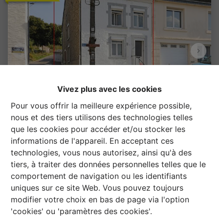
Vivez plus avec les cookies
Pour vous offrir la meilleure expérience possible,
nous et des tiers utilisons des technologies telles
que les cookies pour accéder et/ou stocker les
Maison 3 façades
informations de l'appareil. En acceptant ces
technologies, vous nous autorisez, ainsi qu'à des
Rue Paul Verlaine 34, 6838 Corbion
   |   
tiers, à traiter des données personnelles telles que le
Ref
: 
1437910
comportement de navigation ou les identifiants
uniques sur ce site Web. Vous pouvez toujours
€ 95.000
modifier votre choix en bas de page via l'option
'cookies' ou 'paramètres des cookies'.