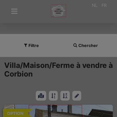
NL
FR
Filtre
Chercher
Villa/Maison/Ferme à vendre à
Corbion
OPTION