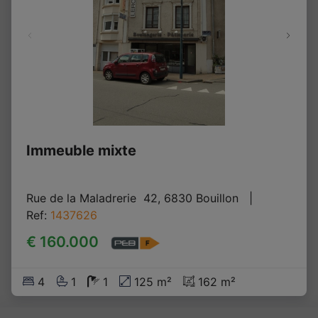
Immeuble mixte
Rue de la Maladrerie  42, 6830 Bouillon
   |   
Ref
: 
1437626
€ 160.000
4
1
1
125 m²
162 m²