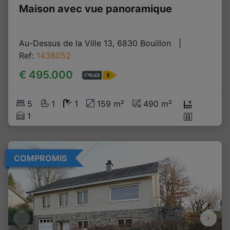
Maison avec vue panoramique
Au-Dessus de la Ville 13, 6830 Bouillon
   |   
Ref
: 
1438052
€ 495.000
5
1
1
159 m²
490 m²
1
COMPROMIS