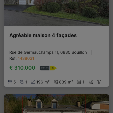
Agréable maison 4 façades
Rue de Germauchamps 11, 6830 Bouillon
   |   
Ref
: 
1438031
€ 310.000
5
1
196 m²
839 m²
1