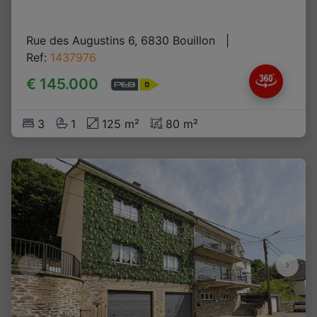
Rue des Augustins 6, 6830 Bouillon
   |   
Ref
: 
1437976
€ 145.000
3
1
125 m²
80 m²