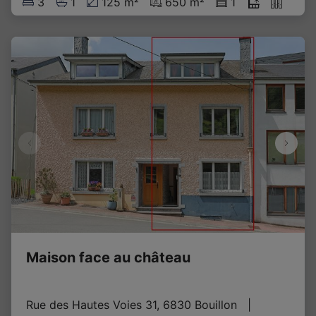
3
1
125 m²
650 m²
1
Maison face au château
Rue des Hautes Voies 31, 6830 Bouillon
   |   