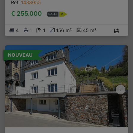
Ref
: 
1438055
€ 255.000
4
1
1
156 m²
45 m²
NOUVEAU