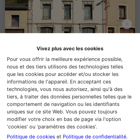
Vivez plus avec les cookies
Pour vous offrir la meilleure expérience possible,
nous et des tiers utilisons des technologies telles
que les cookies pour accéder et/ou stocker les
Maison
informations de l'appareil. En acceptant ces
technologies, vous nous autorisez, ainsi qu'à des
Route de Paliseul 8, 6830 Bouillon
   |   
tiers, à traiter des données personnelles telles que le
Ref
: 
1437997
comportement de navigation ou les identifiants
uniques sur ce site Web. Vous pouvez toujours
€ 145.000
modifier votre choix en bas de page via l'option
'cookies' ou 'paramètres des cookies'.
4
1
2
151 m²
220 m²
Politique de cookies
et
Politique de confidentialité
.