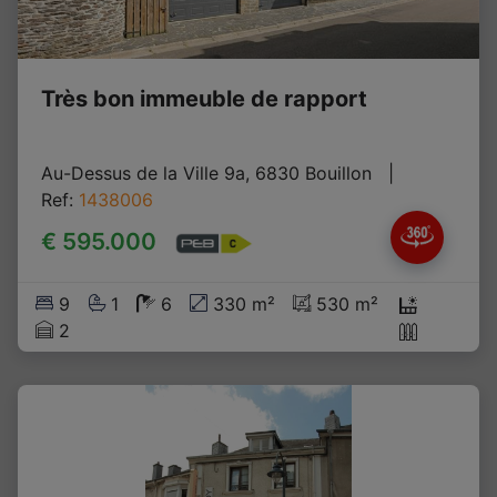
Très bon immeuble de rapport
Au-Dessus de la Ville 9a, 6830 Bouillon
   |   
Ref
: 
1438006
€ 595.000
9
1
6
330 m²
530 m²
2