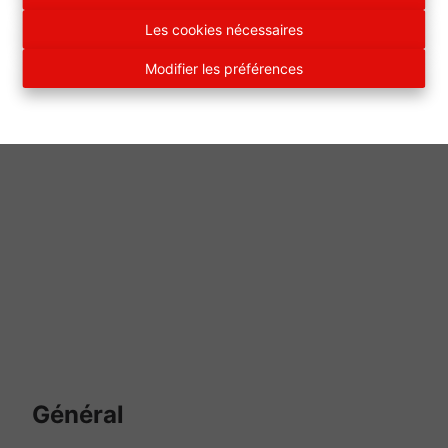
forestier ardennais, entouré de paysages
pittoresques et proche de la Vallée de la Semois, il
Les cookies nécessaires
vous permettra de profiter pleinement de la
Modifier les préférences
nature.
Général