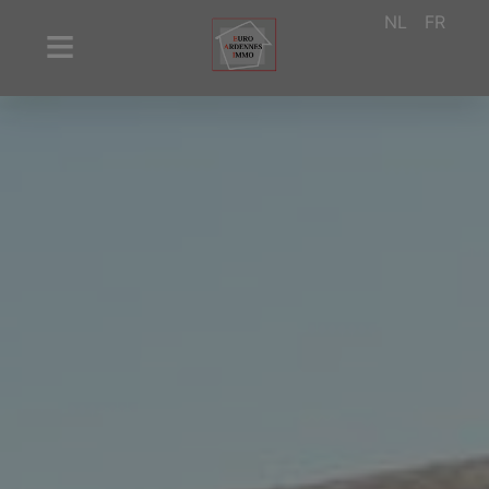
NL
FR