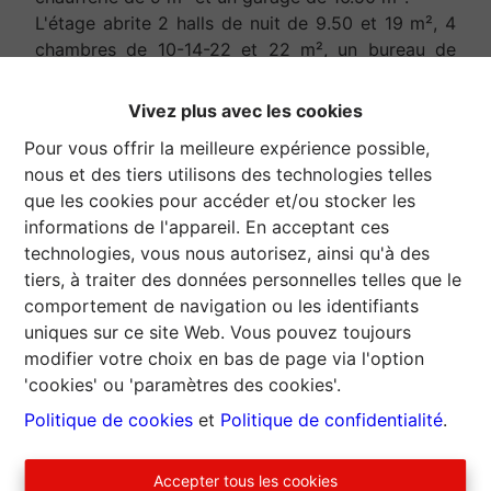
L'étage abrite 2 halls de nuit de 9.50 et 19 m², 4
chambres de 10-14-22 et 22 m², un bureau de
9.50 m², une salle de bains et douche de 11.50 m²
avec wc, un débarras de 8 m² et un espace
Vivez plus avec les cookies
rangement de 5.50 m², une chambre/grenier de 14
Pour vous offrir la meilleure expérience possible,
m².
nous et des tiers utilisons des technologies telles
En sous-toiture, grenier de +/- 150 m² en partie
que les cookies pour accéder et/ou stocker les
aménageable. Cave voûtée de 16.50 m² en sous-
informations de l'appareil. En acceptant ces
sol.
technologies, vous nous autorisez, ainsi qu'à des
Toiture en ardoise naturelle, châssis bois simple
tiers, à traiter des données personnelles telles que le
vitrage, chauffage central mazout, installation
comportement de navigation ou les identifiants
électrique à mettre en conformité avec compteur
uniques sur ce site Web. Vous pouvez toujours
bi horaire, raccordements téléphone et tv, espace
modifier votre choix en bas de page via l'option
vert. Cette maison nécessite des travaux de
'cookies' ou 'paramètres des cookies'.
confort.
Cette maison de famille, aux volumes intéressants,
Politique de cookies
et
Politique de confidentialité
.
jouit d'un espace vert de +/- 85 m² à l'arrière.
Sugny est un village situé au coeur du massif
Accepter tous les cookies