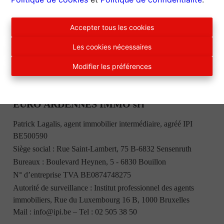
Accepter tous les cookies
Les cookies nécessaires
Modifier les préférences
EURO ARDENNES IMMO srl
Patrick Lagalis, agent immobilier intermédiaire, agréé IPI
BE500590
Siège social : Rue Saint-Lambert, 75 B-6832 Sensenruth
Bureaux : Boulevard Heynen, 5 - 6830 Bouillon
N° d’entreprise TVA BE0874748275
Autorité de surveillance : Institut professionnel des agents
immobiliers, Rue du Luxembourg 16 B, 1000 Bruxelles
Mail :
info@ipi.be
– Tel :
02 505 38 50