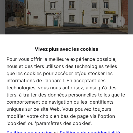
Vivez plus avec les cookies
Pour vous offrir la meilleure expérience possible,
nous et des tiers utilisons des technologies telles
Maison à usage de friterie
que les cookies pour accéder et/ou stocker les
informations de l'appareil. En acceptant ces
technologies, vous nous autorisez, ainsi qu'à des
Place des Combattants  9, 6852 Maissin
   |   
tiers, à traiter des données personnelles telles que le
Ref
: 
1438038
comportement de navigation ou les identifiants
€ 125.000
uniques sur ce site Web. Vous pouvez toujours
modifier votre choix en bas de page via l'option
'cookies' ou 'paramètres des cookies'.
2
77 m²
Politique de cookies
et
Politique de confidentialité
.