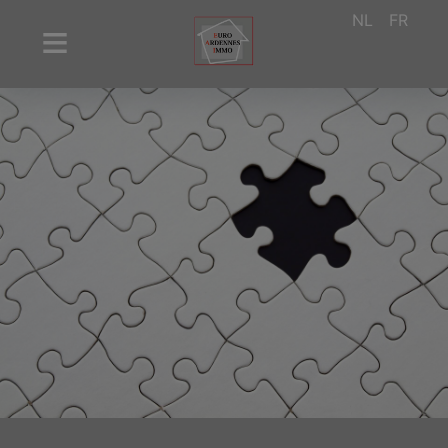
NL
FR