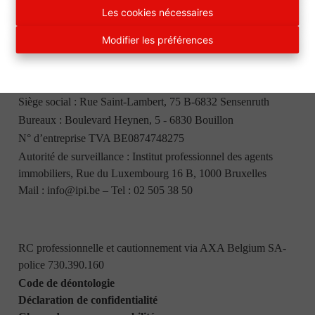
Les cookies nécessaires
EURO ARDENNES IMMO srl
Modifier les préférences
Patrick Lagalis, agent immobilier intermédiaire, agréé IPI
BE500590
Siège social : Rue Saint-Lambert, 75 B-6832 Sensenruth
Bureaux : Boulevard Heynen, 5 - 6830 Bouillon
N° d’entreprise TVA BE0874748275
Autorité de surveillance : Institut professionnel des agents
immobiliers, Rue du Luxembourg 16 B, 1000 Bruxelles
Mail :
info@ipi.be
– Tel :
02 505 38 50
RC professionnelle et cautionnement via AXA Belgium SA-
police 730.390.160
Code de déontologie
Déclaration de confidentialité